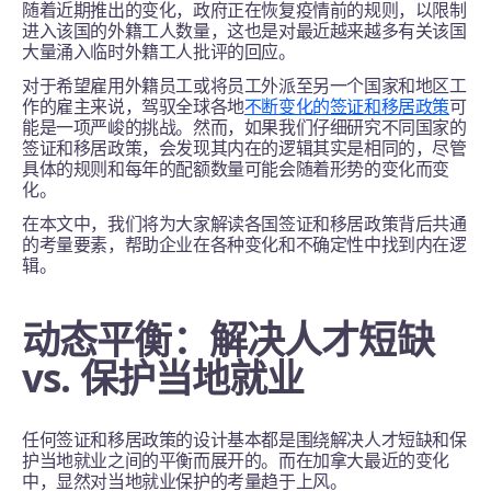
随着近期推出的变化，政府正在恢复疫情前的规则，以限制
进入该国的外籍工人数量，这也是对最近越来越多有关该国
大量涌入临时外籍工人批评的回应。
对于希望雇用外籍员工或将员工外派至另一个国家和地区工
作的雇主来说，驾驭全球各地
不断变化的签证和移居政策
可
能是一项严峻的挑战。然而，如果我们仔细研究不同国家的
签证和移居政策，会发现其内在的逻辑其实是相同的，尽管
具体的规则和每年的配额数量可能会随着形势的变化而变
化。
在本文中，我们将为大家解读各国签证和移居政策背后共通
的考量要素，帮助企业在各种变化和不确定性中找到内在逻
辑。
动态平衡：解决人才短缺
vs. 保护当地就业
任何签证和移居政策的设计基本都是围绕解决人才短缺和保
护当地就业之间的平衡而展开的。而在加拿大最近的变化
中，显然对当地就业保护的考量趋于上风。