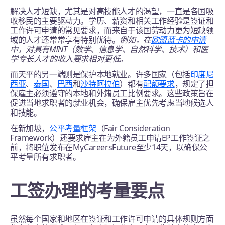
解决人才短缺，尤其是对高技能人才的渴望，一直是各国吸
收移民的主要驱动力。学历、薪资和相关工作经验是签证和
工作许可申请的常见要求，而来自于该国劳动力更为短缺领
域的人才还常常享有特别优待。
例如，在
欧盟蓝卡的申请
中，对具有MINT（数学、信息学、自然科学、技术）和医
学专长人才的收入要求相对更低。
而天平的另一端则是保护本地就业。许多国家（包括
印度尼
西亚
、
泰国
、
巴西
和
沙特阿拉伯
）都有
配额要求
，规定了担
保雇主必须遵守的本地和外籍员工比例要求。这些政策旨在
促进当地求职者的就业机会，确保雇主优先考虑当地候选人
和技能。
在新加坡，
公平考量框架
（Fair Consideration
Framework）还要求雇主在为外籍员工申请EP工作签证之
前，将职位发布在MyCareersFuture至少14天，以确保公
平考量所有求职者。
工签办理的考量要点
虽然每个国家和地区在签证和工作许可申请的具体规则方面