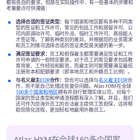
都有各自的要求，但是在实际操作中，有一些基本的步骤和
考量要点可供遵循：
选择合适的签证类型：
每个国家和地区都有多种不同类
型的签证和工作许可，常见的包括工作和居留许可、公
司内部调动许可、临时外派、临时工作许可、高技能人
才签证等。了解各种类别的差异，并根据您的业务需求
和员工的情况选择合适的签证类型是关键的第一步。
满足签证要求：
员工和担保雇主都需要满足签证和工作
许可申请的一些特定要求。对于员工的常见要求包括教
育背景、工作经验和薪资，而雇主则可能需要满足最低
注册资本和配额要求（即本地员工和外籍员工比例）。
与名义雇主
EOR
合作：
您也可以选择与
名义雇主EOR
合
作，而不是自己处理这些复杂问题。Atlas HXM在全球
160多个国家和地区
拥有并自行管理实体公司，对每个
国家的签证类型和申请流程都有深入了解。并且，我们
还可作为您海外员工的合法雇主提供工签担保，这将帮
助您简化流程，更加轻松地雇用外籍员工。
Atlas HXM在全球160多个国家