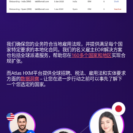
我们确保您的业务符合当地雇用法规，并提供满足每个国
atlas advantages
家特定要求的本地化合同。我们的名义雇主EOR解决方案
也包括全球派遣服务，帮助您在
160多个国家和地区
实现合
规扩张。
而Atlas HXM平台提供全球招聘、税法、雇用法和实体要求
方面的
数据洞察
– 让您在进一步行动之前可以事先了解下
一个您选定的国家。