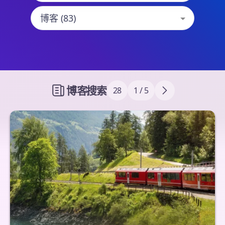
博客
\
搜索
28
1 / 5