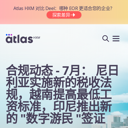
Atlas HXM 对比 Deel：哪种 EOR 更适合您的企业？
探索差异
合规动态 - 7月： 尼日
利亚实施新的税收法
规，越南提高最低工
资标准，印尼推出新
的 "数字游民 "签证