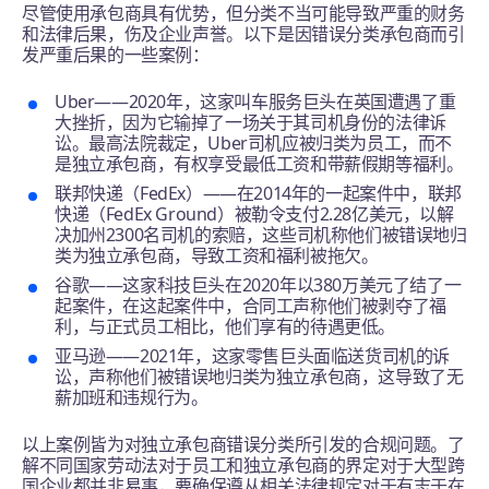
尽管使用承包商具有优势，但分类不当可能导致严重的财务
和法律后果，伤及企业声誉。以下是因错误分类承包商而引
发严重后果的一些案例：
Uber——2020年，这家叫车服务巨头在英国遭遇了重
大挫折，因为它输掉了一场关于其司机身份的法律诉
讼。最高法院裁定，Uber司机应被归类为员工，而不
是独立承包商，有权享受最低工资和带薪假期等福利。
联邦快递（FedEx）——在2014年的一起案件中，联邦
快递（FedEx Ground）被勒令支付2.28亿美元，以解
决加州2300名司机的索赔，这些司机称他们被错误地归
类为独立承包商，导致工资和福利被拖欠。
谷歌——这家科技巨头在2020年以380万美元了结了一
起案件，在这起案件中，合同工声称他们被剥夺了福
利，与正式员工相比，他们享有的待遇更低。
亚马逊——2021年，这家零售巨头面临送货司机的诉
讼，声称他们被错误地归类为独立承包商，这导致了无
薪加班和违规行为。
以上案例皆为对独立承包商错误分类所引发的合规问题。了
解不同国家劳动法对于员工和独立承包商的界定对于大型跨
国企业都并非易事，要确保遵从相关法律规定对于有志于在