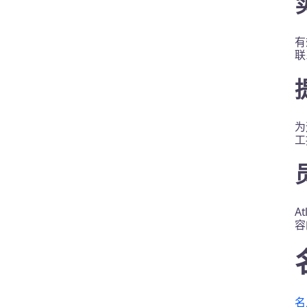
有
联
为
工
A
容
名