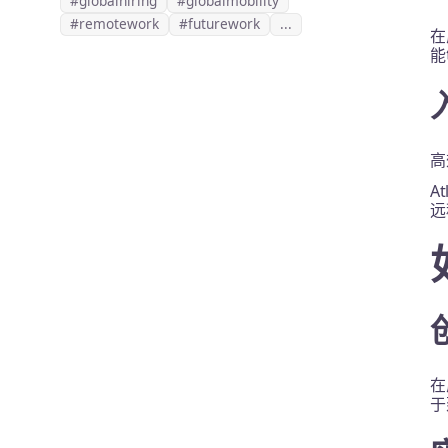
#globalhiring
#globalmobility
#remotework
#futurework
...
在
能
高
A
远
在
于