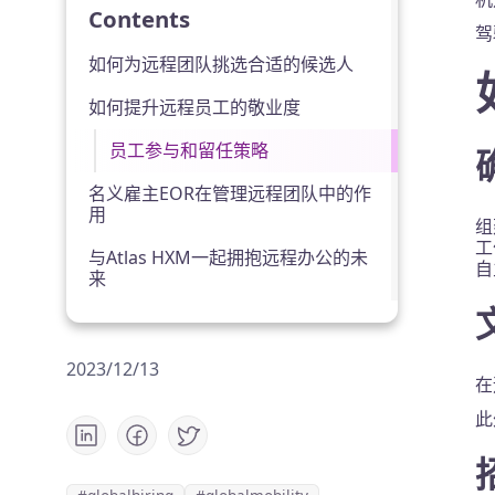
Contents
驾
如何为远程团队挑选合适的候选人
如何提升远程员工的敬业度
员工参与和留任策略
名义雇主EOR在管理远程团队中的作
用
组
工
与Atlas HXM一起拥抱远程办公的未
自
来
2023/12/13
在
此