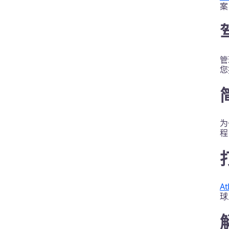
案
管
您
为
程
At
球