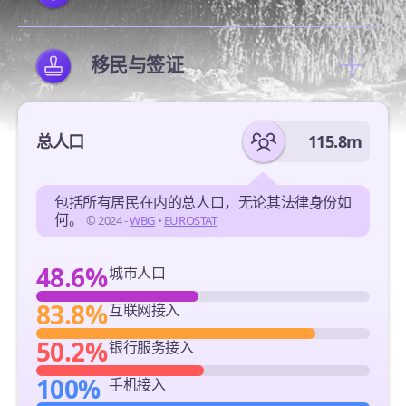
移民与签证
总人口
115.8m
包括所有居民在内的总人口，无论其法律身份如
何。
© 2024 -
WBG
•
EUROSTAT
48.6%
城市人口
83.8%
互联网接入
50.2%
银行服务接入
100%
手机接入