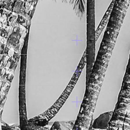
总人口
2024 -
WBG
•
EU
54.1%
城
23.5%
互