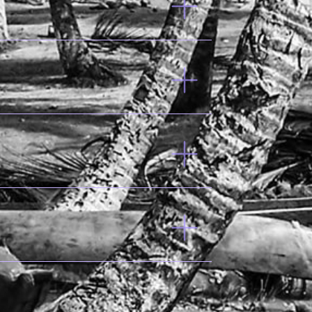
52.2%
银
32%
手