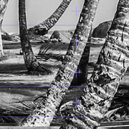
WBG
•
ILO
76.8%
劳
47.4%
女
45%
医