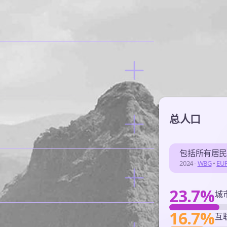
总人口
包括所有居
2024 -
WBG
•
EU
23.7%
城
16.7%
互