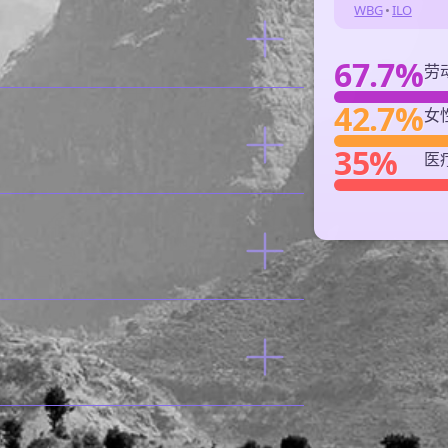
WBG
•
ILO
67.7%
劳
42.7%
女
35%
医