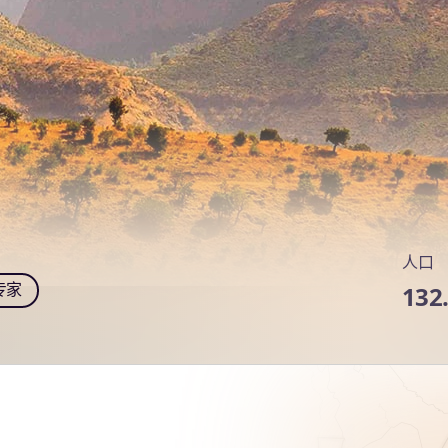
人口
专家
132