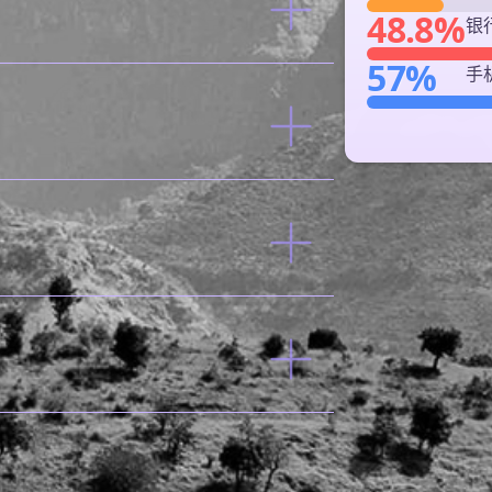
48.8%
银
57%
手